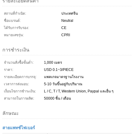
รายละเอียดสินค้า
สถานที่กำเนิด:
ประเทศจีน
ชื่อแบรนด์:
Neutral
ได้รับการรับรอง:
CE
หมายเลขรุ่น:
CPRI
การชำระเงิน
จำนวนสั่งซื้อขั้นต่ำ:
1,000 เมตร
ราคา:
USD 0.1~3/PIECE
รายละเอียดการบรรจุ:
แพคเกจมาตรฐานโรงงาน
เวลาการส่งมอบ:
5-10 วันขึ้นอยู่กับปริมาณ
เงื่อนไขการชำระเงิน:
L / C, T / T, Western Union, Paypal และอื่น ๆ
สามารถในการผลิต:
50000 ชิ้น / เดือน
ลักษณะ
สายแพทช์ไฟเบอร์