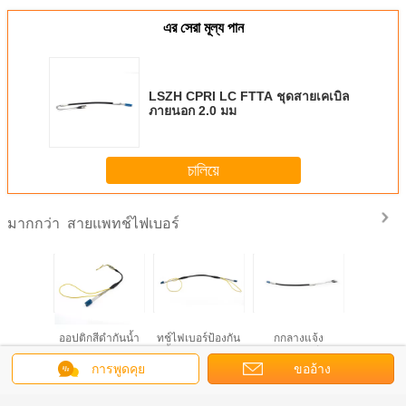
এর সেরা মূল্য পান
LSZH CPRI LC FTTA ชุดสายเคเบิล
ภายนอก 2.0 มม
চালিয়ে
สายแพทช์ไฟเบอร์
มากกว่า
LC FTTA
ตัวเชื่อมต่อไฟเบอร์
ตัวเชื่อมต่อสายแพ
สายไฟเบอร์ออปติ
ไฟเบอร์
์กับเสา
ออปติกสีดำกันน้ำ
ทช์ไฟเบอร์ป้องกัน
กกลางแจ้ง
กลางแจ้งก
00 ความ
FTTA CPRI
น้ำ FTTA CPRI
อเนกประสงค์วัสดุ
ทช์เสา
มทนทาน
อุปกรณ์พอร์ต ZTE
LC-LC ชนิด
ทุกสภาพอากาศ
AARC จับคู
การพูดคุย
ขออ้าง
รลดทอน
โดยเฉพาะ
ไฟเบอร์อายุการใช้
พร้อมตัวเชื่อมต่อ
ต่อ 
งานยาวนาน
LC
เปลี่ยนภาษา