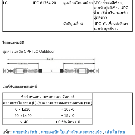
LC
IEC 61754-20
ดูเพล็กซ์โหมดเดียว
APC: ขั้วต่อสีเขียว,
รองเท้าบู๊ตสีเขียว UPC:
ขั้วต่อสีน้ำเงิน, รองเท้า
บู๊ตสีขาว
มัลติดูเพล็กซ์
UPC: ตัวเชื่อมต่อสีเทา
รองเท้าบูทสีขาว
ไดอะแกรมมิติ
ชุดสายเคเบิล CPRI LC Outddoor
เวอร์ชันของสายแพทช์
ข้อกำหนดความทนทานต่อจัมเปอร์
ความยาวโดยรวม (L) (M)
ความยาวของความอดทน (ซม.)
0 ＜L≤20
+ 10 / -0
20 ＜L≤40
+ 15 / -0
L＞ 40
+ 0.5% ลิตร / -0
สายหล่น ftth
สายเคเบิลใยแก้วนำแสงกลางแจ้ง
เส้นใย ftta
แท็ก:
,
,