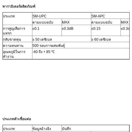
พารามิเตอร์ผลิตภัณฑ์
ประเภท
SM-UPC
SM-APC
ตามแบบฉบับ
MAX
ตามแบบฉบับ
MAX
การสูญเสียการ
≤0.1
≤0.3dB
≤0.15
≤0.3d
แทรก
กลับขาดทุน
≥ 50 เดซิเบล
≥ 60 เดซิเบล
ความทนทาน
500 รอบการผสมพันธุ์
อุณหภูมิในการ
-40 ถึง + 85 ℃
ทำงาน
ประเภทตัวเชื่อมต่อ
ประเภท
ข้อมูลอ้างอิง
บันทึก