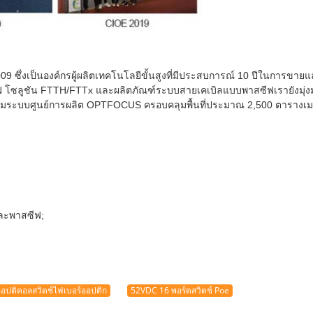
009 ซึ่งเป็นองค์กรผู้ผลิตเทคโนโลยีขั้นสูงที่มีประสบการณ์ 10 ปีในการขาย
 โซลูชัน FTTH/FTTx และผลิตภัณฑ์ระบบสายเคเบิลแบบพาสซีฟเรายังมุ่งมั
้รวมระบบศูนย์การผลิต OPTFOCUS ครอบคลุมพื้นที่ประมาณ 2,500 ตารางเม
และพาสซีฟ;
ออปติคอลสวิตช์ไฟเบอร์ออปติก
52VDC 16 พอร์ตสวิตช์ Poe