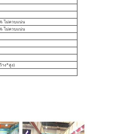
0% ไม่ควบแน่น
5% ไม่ควบแน่น
้าง*สูง)