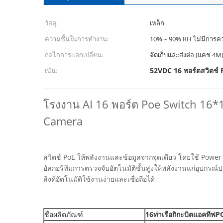
วัสดุ:
เหล็ก
ความชื้นในการทำงาน:
10%～90% RH ไม่มีการค
กลไกการแลกเปลี่ยน:
จัดเก็บและส่งต่อ (แคช 4M
52VDC 16 พอร์ตสวิตช์ 
เน้น:
โรงงาน AI 16 พอร์ต Poe Switch 16
Camera
สวิตช์ PoE ให้พลังงานและข้อมูลจากจุดเดียว โดยใช้ Powe
อัลกอริทึมการตรวจจับอัตโนมัติขั้นสูงให้พลังงานแก่อุปกร
ลิงค์อัตโนมัติใช้งานง่ายและเชื่อถือได้
ชื่อผลิตภัณฑ์
16
ท่าเรือ
กิกะบิตแอคทีฟ
PO