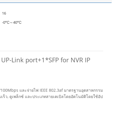
16
-0℃～40℃
UP-Link port+1*SFP for NVR IP
ก์ 10/100Mbps และจ่ายไฟ IEEE 802.3af มาตรฐานอุตสาหกรรม
เร็ว, ดูเพล็กซ์ และประเภทสายเคเบิลโดยอัตโนมัติโดยใช้อัป