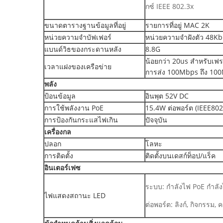
กซ์ IEEE 802.3x
ขนาดตารางฐานข้อมูลที่อยู่
รายการที่อยู่ MAC 2K
หน่วยความจำบัฟเฟอร์
หน่วยความจำฝังตัว 48Kb
แบนด์วิธของกระดานหลัง
8.8G
น้อยกว่า 20us สำหรับเฟ
เวลาแฝงของเครือข่าย
การส่ง 100Mbps ถึง 10
พลัง
ป้อนข้อมูล
อินพุต 52V DC
การใช้พลังงาน PoE
15.4W ต่อพอร์ต (IEEE802
การป้องกันกระแสไฟเกิน
ปัจจุบัน
เครื่องกล
ปลอก
โลหะ
การติดตั้ง
ติดตั้งบนเดสก์ท็อป/แร็ค
อินเตอร์เฟซ
ระบบ: กำลังไฟ PoE กำลัง
ไฟแสดงสถานะ LED
ต่อพอร์ต: ลิงก์, กิจกรรม,