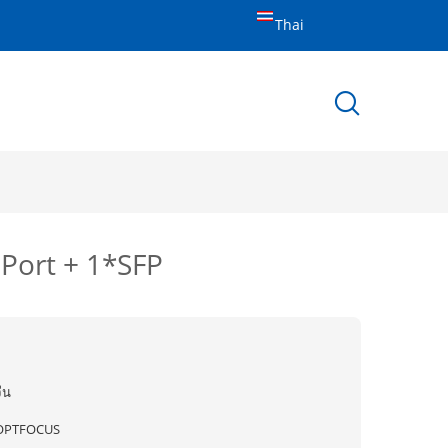
Thai
Port + 1*SFP
ีน
OPTFOCUS