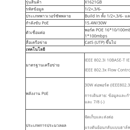
รุ่นสินค้า
X1621GB
รหัสข้อมูล
1/2+,3/6-
ประเภทพาวเวอร์ซัพพลาย
Build In ทั้ง 1/2+,3/6- แ
กำลังขับ PoE
15.4W/30W
พอร์ต POE 16*10/100mb
ตัวเชื่อมต่อ
1*100mbps
สื่อเครือข่าย
Cat5 (UTP) ขึ้นไป
เทคโนโลยี
IEEE 802.3i 10BASE-T I
มาตรฐานเครือข่าย
IEEE 802.3x Flow Control
30W ต่อพอร์ต (IEEE802.3
พลังงาน PoE
การเดินสาย: ข้อมูลและกำลั
และ 7/8 (-)
จัดเก็บและส่งต่อ
ประเภทการประมวลผล
แรงดันย้อนกลับแบบฮาล์ฟ