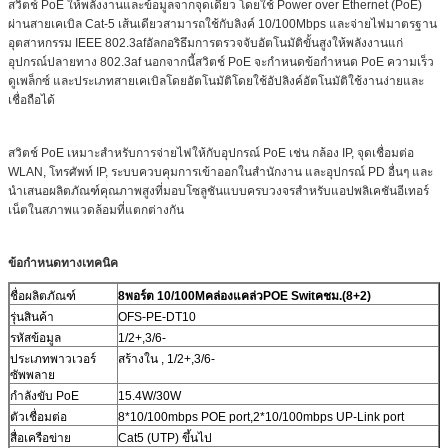
สวิตช์ PoE ให้พลังงานและข้อมูลจากจุดเดียว โดยใช้ Power over Ethernet (PoE)
ผ่านสายเคเบิล Cat-5 เส้นเดียวสามารถใช้กับลิงค์ 10/100Mbps และจ่ายไฟมาตรฐาน
อุตสาหกรรม IEEE 802.3afอัลกอริธึมการตรวจจับอัตโนมัติขั้นสูงให้พลังงานแก่
อุปกรณ์ปลายทาง 802.3af นอกจากนี้สวิตช์ PoE จะกำหนดข้อกำหนด PoE ความเร็ว
ดูเพล็กซ์ และประเภทสายเคเบิลโดยอัตโนมัติโดยใช้อัปลิงค์อัตโนมัติใช้งานง่ายและ
เชื่อถือได้
สวิตช์ PoE เหมาะสำหรับการจ่ายไฟให้กับอุปกรณ์ PoE เช่น กล้อง IP, จุดเชื่อมต่อ
WLAN, โทรศัพท์ IP, ระบบควบคุมการเข้าออกในสำนักงาน และอุปกรณ์ PD อื่นๆ และ
นำเสนอผลิตภัณฑ์คุณภาพสูงที่มอบโซลูชันแบบครบวงจรสำหรับแอปพลิเคชันอีเทอร์
เน็ตในสภาพแวดล้อมที่แตกต่างกัน
ข้อกำหนดทางเทคนิค
ชื่อผลิตภัณฑ์
8
พอร์ต 10/100M
คล่องแคล่ว
POE Swit
ค
ชม.
(8+2)
รุ่นสินค้า
OFS-PE-DT10
รหัสข้อมูล
1/2+,3/6-
ประเภทพาวเวอร์
สร้างใน , 1/2+,3/6-
ซัพพลาย
กำลังขับ PoE
15.4W/30W
ตัวเชื่อมต่อ
8*10/100mbps POE port,2*10/100mbps UP-Link port
สื่อเครือข่าย
Cat5 (UTP) ขึ้นไป