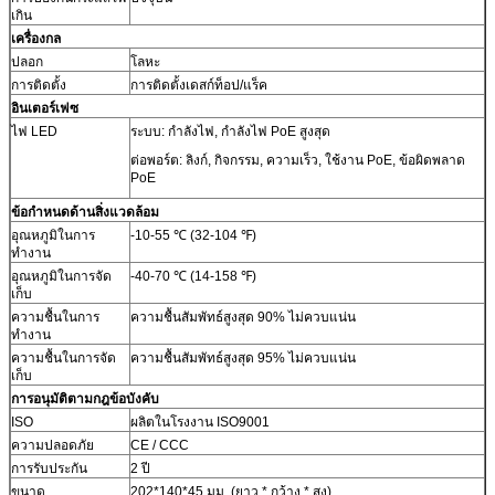
เกิน
เครื่องกล
ปลอก
โลหะ
การติดตั้ง
การติดตั้งเดสก์ท็อป/แร็ค
อินเตอร์เฟซ
ไฟ LED
ระบบ: กำลังไฟ, กำลังไฟ PoE สูงสุด
ต่อพอร์ต: ลิงก์, กิจกรรม, ความเร็ว, ใช้งาน PoE, ข้อผิดพลาด
PoE
ข้อกำหนดด้านสิ่งแวดล้อม
อุณหภูมิในการ
-10-55 ℃ (32-104 ℉)
ทำงาน
อุณหภูมิในการจัด
-40-70 ℃ (14-158 ℉)
เก็บ
ความชื้นในการ
ความชื้นสัมพัทธ์สูงสุด 90% ไม่ควบแน่น
ทำงาน
ความชื้นในการจัด
ความชื้นสัมพัทธ์สูงสุด 95% ไม่ควบแน่น
เก็บ
การอนุมัติตามกฎข้อบังคับ
ISO
ผลิตในโรงงาน ISO9001
ความปลอดภัย
CE / CCC
การรับประกัน
2 ปี
ขนาด
202*140*45 มม. (ยาว * กว้าง * สูง)