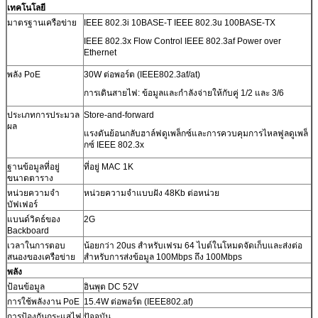
เทคโนโลยี
มาตรฐานเครือข่าย
IEEE 802.3i 10BASE-T IEEE 802.3u 100BASE-TX
IEEE 802.3x Flow Control IEEE 802.3af Power over
Ethernet
พลัง PoE
30W ต่อพอร์ต (IEEE802.3af/at)
การเดินสายไฟ: ข้อมูลและกำลังจ่ายให้กับคู่ 1/2 และ 3/6
ประเภทการประมวล
Store-and-forward
ผล
แรงดันย้อนกลับฮาล์ฟดูเพล็กซ์และการควบคุมการไหลฟูลดูเพล็
กซ์ IEEE 802.3x
ฐานข้อมูลที่อยู่
ที่อยู่ MAC 1K
ขนาดตาราง
หน่วยความจำ
หน่วยความจำแบบฝัง 48Kb ต่อหน่วย
บัฟเฟอร์
แบนด์วิดธ์ของ
2G
Backboard
เวลาในการตอบ
น้อยกว่า 20us สำหรับเฟรม 64 ไบต์ในโหมดจัดเก็บและส่งต่อ
สนองของเครือข่าย
สำหรับการส่งข้อมูล 100Mbps ถึง 100Mbps
พลัง
ป้อนข้อมูล
อินพุต DC 52V
การใช้พลังงาน PoE
15.4W ต่อพอร์ต (IEEE802.af)
การป้องกันกระแสไฟ
ปัจจุบัน