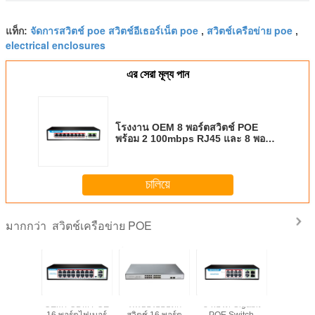
จัดการสวิตช์ poe สวิตช์อีเธอร์เน็ต poe
สวิตช์เครือข่าย poe
แท็ก:
,
,
electrical enclosures
এর সেরা মূল্য পান
โรงงาน OEM 8 พอร์ตสวิตช์ POE
พร้อม 2 100mbps RJ45 และ 8 พอร์ต
100mbps POE สำหรับกล้องวงจรปิด
NVR IP Camera
চালিয়ে
สวิตช์เครือข่าย POE
มากกว่า
rt PoE
OEM / ODM POE
ไฟเบอร์ออปติก
8 พอร์ต Gigabit
โรงงาน 
8x1000M
16 พอร์ตไฟเบอร์
สวิตช์ 16 พอร์ต
POE Switch
ODM 24 